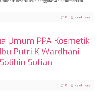
) Indonesia beserta seluruh anggotanya turut memberikan
0
Read more
tua Umum PPA Kosmetik
 Ibu Putri K Wardhani
olihin Sofian
0
Read more