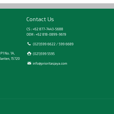
Contact Us
CS : +62 877-7443-5688
OEM : +62 818-0899-9619
(021)599 6622 / 599 6689
P1 No. 1A,
(021)599 5595
Banten, 15720
info@prioritasjaya.com