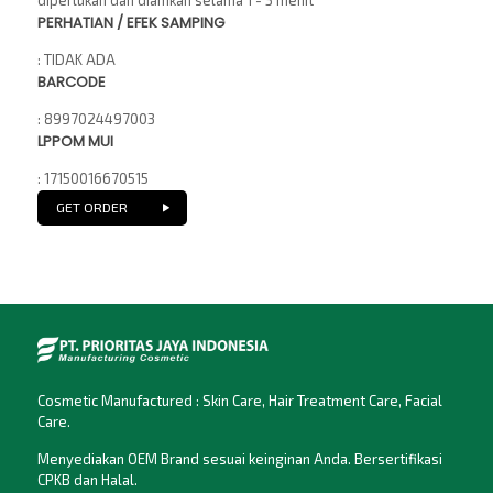
diperlukan dan diamkan selama 1 - 3 menit
PERHATIAN / EFEK SAMPING
: TIDAK ADA
BARCODE
: 8997024497003
LPPOM MUI
: 17150016670515
GET ORDER
Cosmetic Manufactured : Skin Care, Hair Treatment Care, Facial
Care.
Menyediakan OEM Brand sesuai keinginan Anda. Bersertifikasi
CPKB dan Halal.